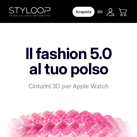
Acquista
EN
Il fashion 5.0
Skip
to
al tuo polso
content
Cinturini 3D per Apple Watch