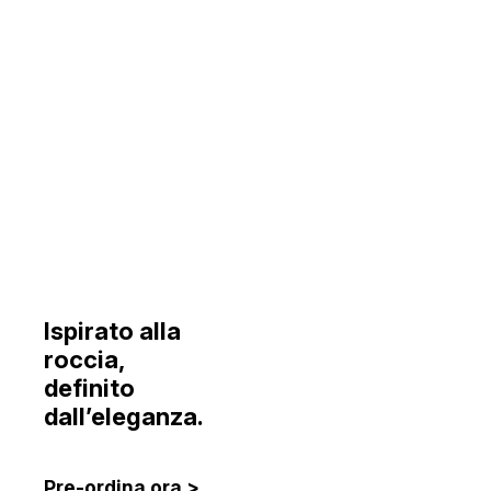
Ice Rocks
Ispirato alla
roccia,
definito
dall’eleganza.
Pre-ordina ora >